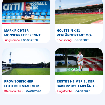
MARK RICHTER
HOLSTEIN KIEL
MONSERRAT BEKENNT
VERLÄNGERT MIT CO-
SICH LANGFRISTIG ZUR
SPONSOR SPREHE
Jungstörche
05.08.2026
Sponsoring
05.08.2026
KSV HOLSTEIN
FEINKOST
PROVISORISCHER
ERSTES HEIMSPIEL DER
FLUTLICHTMAST VOR
SAISON: U23 EMPFÄNGT
WESTTRIBÜNE WIRD
HEIDER SV
Stadionumbau
04.08.2026
Jungstörche
04.08.2026
UMPOSITIONIERT