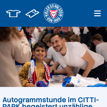
Autogrammstunde im CITTI-
PARK begeistert unzählige