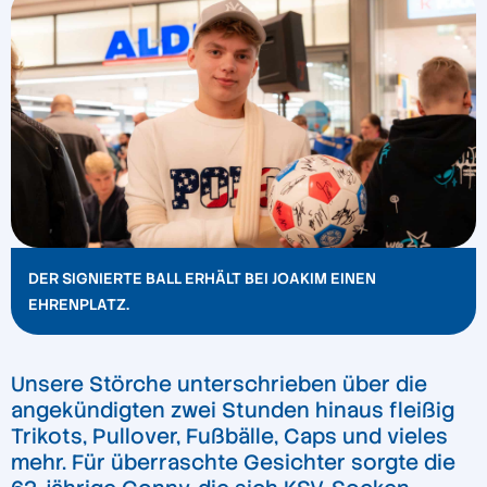
DER SIGNIERTE BALL ERHÄLT BEI JOAKIM EINEN
EHRENPLATZ.
Unsere Störche unterschrieben über die
angekündigten zwei Stunden hinaus fleißig
Trikots, Pullover, Fußbälle, Caps und vieles
mehr. Für überraschte Gesichter sorgte die