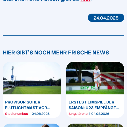
24.04.2025
HIER GIBT'S NOCH MEHR FRISCHE NEWS
PROVISORISCHER
ERSTES HEIMSPIEL DER
FLUTLICHTMAST VOR
SAISON: U23 EMPFÄNGT
WESTTRIBÜNE WIRD
HEIDER SV
Stadionumbau
04.08.2026
Jungstörche
04.08.2026
UMPOSITIONIERT