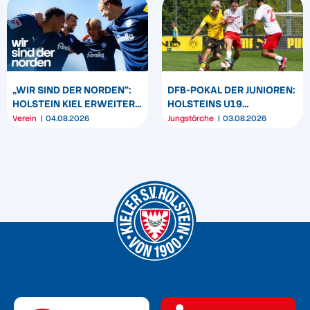
„WIR SIND DER NORDEN“:
DFB-POKAL DER JUNIOREN:
HOLSTEIN KIEL ERWEITERT
HOLSTEINS U19
SEIN MARKENBILD
TRIUMPHIERT IN
Verein
04.08.2026
Jungstörche
03.08.2026
DORTMUND