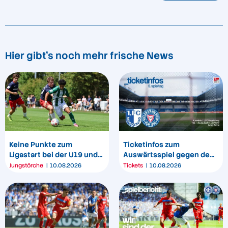
Hier gibt's noch mehr frische News
Keine Punkte zum
Ticketinfos zum
Ligastart bei der U19 und
Auswärtsspiel gegen den
U17
1. FC Magdeburg
Jungstörche
10.08.2026
Tickets
10.08.2026