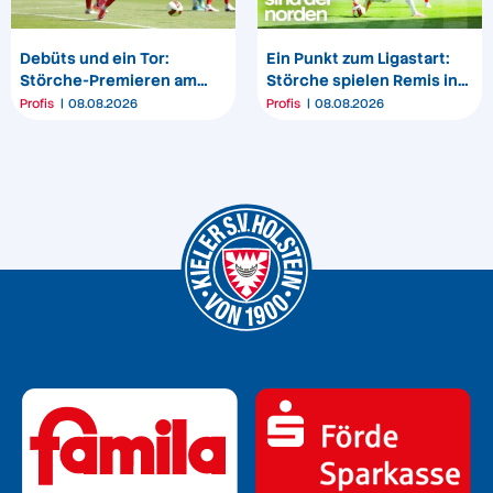
Debüts und ein Tor:
Ein Punkt zum Ligastart:
Störche-Premieren am
Störche spielen Remis in
„Bölle“
Darmstadt
Profis
08.08.2026
Profis
08.08.2026