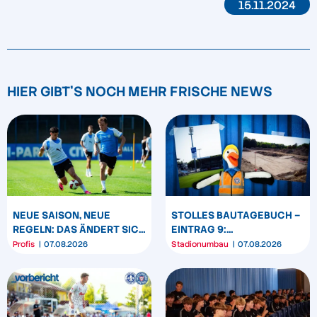
15.11.2024
HIER GIBT'S NOCH MEHR FRISCHE NEWS
NEUE SAISON, NEUE
STOLLES BAUTAGEBUCH –
REGELN: DAS ÄNDERT SICH
EINTRAG 9:
ZUM START DER 2.
TIEFENSONDIERUNG UND
Profis
07.08.2026
Stadionumbau
07.08.2026
BUNDESLIGA
ERDARBEITEN