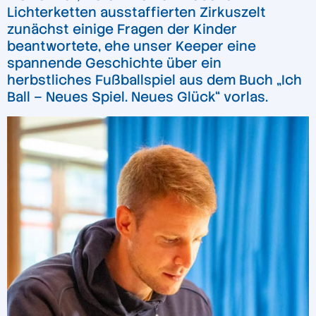
Lichterketten ausstaffierten Zirkuszelt
zunächst einige Fragen der Kinder
beantwortete, ehe unser Keeper eine
spannende Geschichte über ein
herbstliches Fußballspiel aus dem Buch „Ich
Ball – Neues Spiel. Neues Glück“ vorlas.