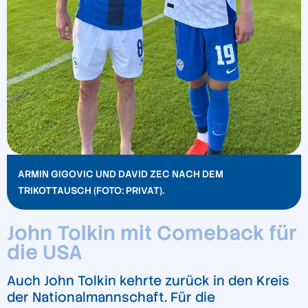
ARMIN GIGOVIC UND DAVID ZEC NACH DEM
TRIKOTTAUSCH (FOTO: PRIVAT).
John Tolkin mit Comeback für
die USA
Auch John Tolkin kehrte zurück in den Kreis
der Nationalmannschaft. Für die