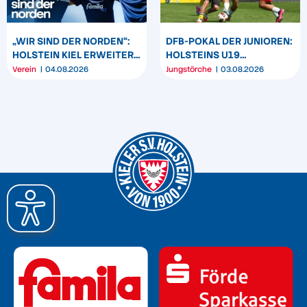
„WIR SIND DER NORDEN“:
DFB-POKAL DER JUNIOREN:
HOLSTEIN KIEL ERWEITERT
HOLSTEINS U19
SEIN MARKENBILD
TRIUMPHIERT IN
Verein
04.08.2026
Jungstörche
03.08.2026
DORTMUND