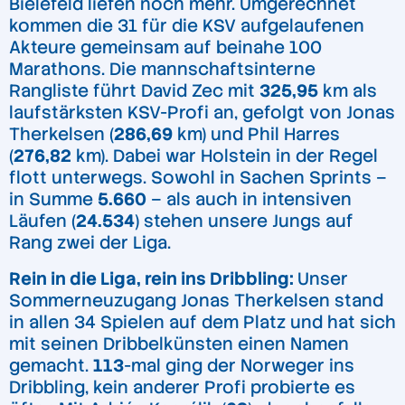
Bielefeld liefen noch mehr. Umgerechnet
kommen die 31 für die KSV aufgelaufenen
Akteure gemeinsam auf beinahe 100
Marathons. Die mannschaftsinterne
Rangliste führt David Zec mit
325,95
km als
laufstärksten KSV-Profi an, gefolgt von Jonas
Therkelsen (
286,69
km) und Phil Harres
(
276,82
km). Dabei war Holstein in der Regel
flott unterwegs. Sowohl in Sachen Sprints –
in Summe
5.660
– als auch in intensiven
Läufen (
24.534
) stehen unsere Jungs auf
Rang zwei der Liga.
Rein in die Liga, rein ins Dribbling:
Unser
Sommerneuzugang Jonas Therkelsen stand
in allen 34 Spielen auf dem Platz und hat sich
mit seinen Dribbelkünsten einen Namen
gemacht.
113
-mal ging der Norweger ins
Dribbling, kein anderer Profi probierte es