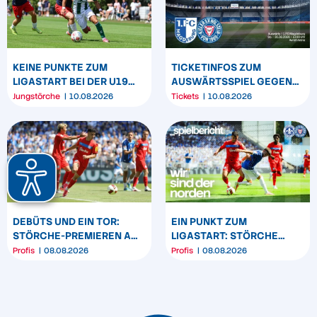
KEINE PUNKTE ZUM
TICKETINFOS ZUM
LIGASTART BEI DER U19
AUSWÄRTSSPIEL GEGEN
UND U17
DEN 1. FC MAGDEBURG
Jungstörche
10.08.2026
Tickets
10.08.2026
DEBÜTS UND EIN TOR:
EIN PUNKT ZUM
STÖRCHE-PREMIEREN AM
LIGASTART: STÖRCHE
„BÖLLE“
SPIELEN REMIS IN
Profis
08.08.2026
Profis
08.08.2026
DARMSTADT