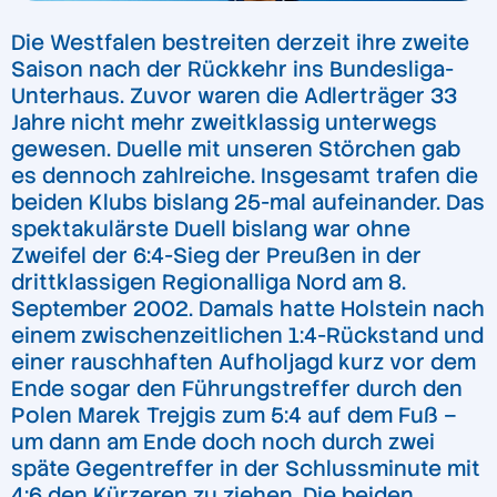
Die Westfalen bestreiten derzeit ihre zweite
Saison nach der Rückkehr ins Bundesliga-
Unterhaus. Zuvor waren die Adlerträger 33
Jahre nicht mehr zweitklassig unterwegs
gewesen. Duelle mit unseren Störchen gab
es dennoch zahlreiche. Insgesamt trafen die
beiden Klubs bislang 25-mal aufeinander. Das
spektakulärste Duell bislang war ohne
Zweifel der 6:4-Sieg der Preußen in der
drittklassigen Regionalliga Nord am 8.
September 2002. Damals hatte Holstein nach
einem zwischenzeitlichen 1:4-Rückstand und
einer rauschhaften Aufholjagd kurz vor dem
Ende sogar den Führungstreffer durch den
Polen Marek Trejgis zum 5:4 auf dem Fuß –
um dann am Ende doch noch durch zwei
späte Gegentreffer in der Schlussminute mit
4:6 den Kürzeren zu ziehen. Die beiden