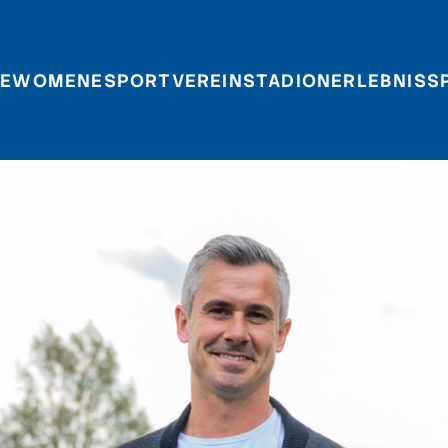
E
WOMEN
ESPORT
VEREIN
STADIONERLEBNIS
S