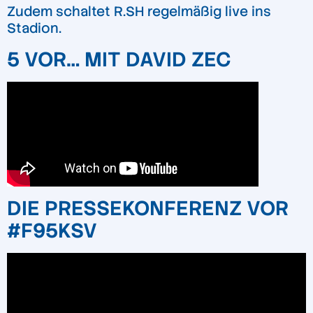
Zudem schaltet R.SH regelmäßig live ins
Stadion.
5 VOR… MIT DAVID ZEC
DIE PRESSEKONFERENZ VOR
#F95KSV