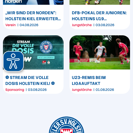
„WIR SIND DER NORDEN“:
DFB-POKAL DER JUNIOREN:
HOLSTEIN KIEL ERWEITERT
HOLSTEINS U19
SEIN MARKENBILD
TRIUMPHIERT IN
Verein
04.08.2026
Jungstörche
03.08.2026
DORTMUND
⚽️ STREAM DIE VOLLE
U23-REMIS BEIM
DOSIS HOLSTEIN KIEL! ⚽️
LIGAAUFTAKT
Sponsoring
03.08.2026
Jungstörche
01.08.2026