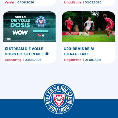
SEIN MARKENBILD
TRIUMPHIERT IN
Verein
04.08.2026
Jungstörche
03.08.2026
DORTMUND
⚽️ STREAM DIE VOLLE
U23-REMIS BEIM
DOSIS HOLSTEIN KIEL! ⚽️
LIGAAUFTAKT
Sponsoring
03.08.2026
Jungstörche
01.08.2026