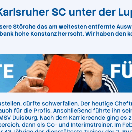
Karlsruher SC unter der L
sere Störche das am weitesten entfernte Auswä
erbank hohe Konstanz herrscht. Wir haben den
stellen, dürfte schwerfallen. Der heutige Cheft
auch für die Profis. Anschließend führte ihn sei
 MSV Duisburg. Nach dem Karriereende ging es 
ereich, dann als Co- und Interimstrainer. Im Feb
er 43-Jährige der dienstälteste Trainer der 2. B