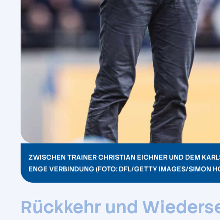
ZWISCHEN TRAINER CHRISTIAN EICHNER UND DEM KAR
ENGE VERBINDUNG (FOTO: DFL/GETTY IMAGES/SIMON H
Rückkehr und Wieders