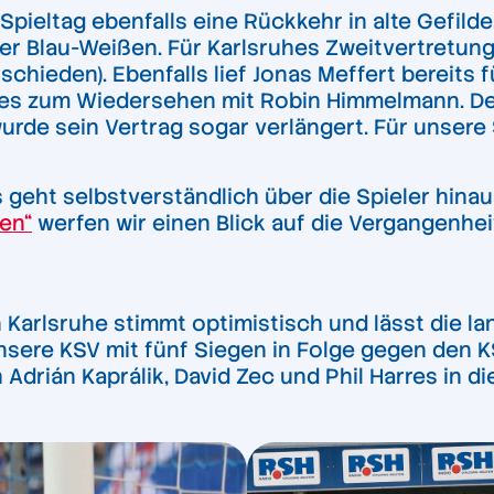
Spieltag ebenfalls eine Rückkehr in alte Gefild
r Blau-Weißen. Für Karlsruhes Zweitvertretung 
schieden). Ebenfalls lief Jonas Meffert bereit
es zum Wiedersehen mit Robin Himmelmann. De
urde sein Vertrag sogar verlängert. Für unsere S
eht selbstverständlich über die Spieler hinaus, 
en“
werfen wir einen Blick auf die Vergangenhe
n Karlsruhe stimmt optimistisch und lässt die 
 unsere KSV mit fünf Siegen in Folge gegen den K
 Adrián Kaprálik, David Zec und Phil Harres in di