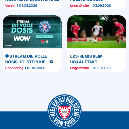
SEIN MARKENBILD
TRIUMPHIERT IN
Verein
04.08.2026
Jungstörche
03.08.2026
DORTMUND
⚽️ STREAM DIE VOLLE
U23-REMIS BEIM
DOSIS HOLSTEIN KIEL! ⚽️
LIGAAUFTAKT
Sponsoring
03.08.2026
Jungstörche
01.08.2026