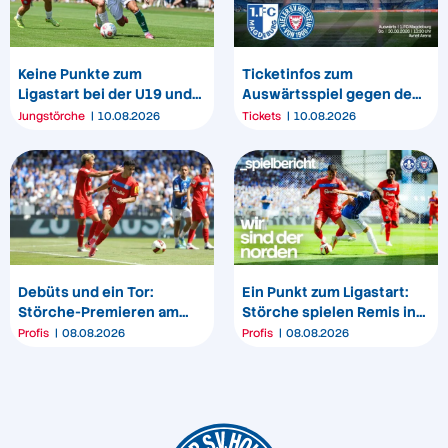
Keine Punkte zum
Ticketinfos zum
Ligastart bei der U19 und
Auswärtsspiel gegen den
U17
1. FC Magdeburg
Jungstörche
10.08.2026
Tickets
10.08.2026
Debüts und ein Tor:
Ein Punkt zum Ligastart:
Störche-Premieren am
Störche spielen Remis in
„Bölle“
Darmstadt
Profis
08.08.2026
Profis
08.08.2026