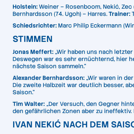
Holstein:
Weiner – Rosenboom, Nekić, Zec (8
Bernhardsson (74. Ugoh) – Harres.
Trainer:
Schiedsrichter:
Marc Philip Eckermann (Wi
STIMMEN
Jonas Meffert:
„Wir haben uns nach letzte
Deswegen war es sehr ernüchternd, hier he
nächste Saison sammeln.“
Alexander Bernhardsson:
„Wir waren in der
Die zweite Halbzeit war deutlich besser, 
Saison.“
Tim Walter:
„Der Versuch, den Gegner hinten
den gefährlichen Zonen aber zu ineffektiv.
IVAN NEKIĆ NACH DEM SAI