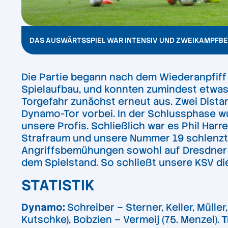
DAS AUSWÄRTSSPIEL WAR INTENSIV UND ZWEIKAMPFBE
Die Partie begann nach dem Wiederanpfiff 
Spielaufbau, und konnten zumindest etwas 
Torgefahr zunächst erneut aus. Zwei Dis
Dynamo-Tor vorbei. In der Schlussphase wu
unsere Profis. Schließlich war es Phil Harr
Strafraum und unsere Nummer 19 schlenzte d
Angriffsbemühungen sowohl auf Dresdner al
dem Spielstand. So schließt unsere KSV di
STATISTIK
Dynamo:
Schreiber – Sterner, Keller, Mülle
Kutschke), Bobzien – Vermeij (75. Menzel).
T