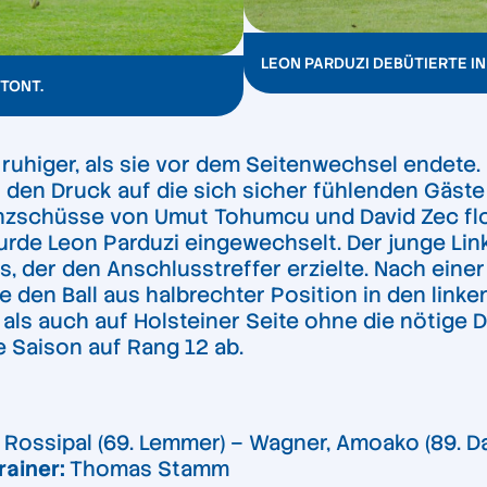
LEON PARDUZI DEBÜTIERTE I
TONT.
ruhiger, als sie vor dem Seitenwechsel endete.
den Druck auf die sich sicher fühlenden Gäste 
tanzschüsse von Umut Tohumcu und David Zec f
rde Leon Parduzi eingewechselt. Der junge Links
es, der den Anschlusstreffer erzielte. Nach eine
en Ball aus halbrechter Position in den linken W
s auch auf Holsteiner Seite ohne die nötige D
e Saison auf Rang 12 ab.
r, Rossipal (69. Lemmer) – Wagner, Amoako (89. D
rainer:
Thomas Stamm