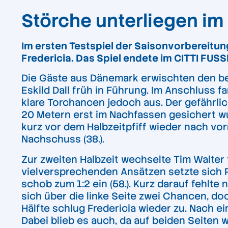
Störche unterliegen im
Im ersten Testspiel der Saisonvorbereitun
Fredericia. Das Spiel endete im CITTI FUSS
Die Gäste aus Dänemark erwischten den bes
Eskild Dall früh in Führung. Im Anschluss f
klare Torchancen jedoch aus. Der gefährlic
20 Metern erst im Nachfassen gesichert wur
kurz vor dem Halbzeitpfiff wieder nach vo
Nachschuss (38.).
Zur zweiten Halbzeit wechselte Tim Walter 
vielversprechenden Ansätzen setzte sich P
schob zum 1:2 ein (58.). Kurz darauf fehlte
sich über die linke Seite zwei Chancen, do
Hälfte schlug Fredericia wieder zu. Nach ei
Dabei blieb es auch, da auf beiden Seiten