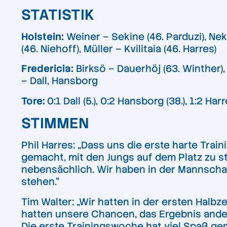
STATISTIK
Holstein:
Weiner – Sekine (46. Parduzi), Neki
(46. Niehoff), Müller – Kvilitaia (46. Harres)
Fredericia:
Birksö – Dauerhöj (63. Winther),
– Dall, Hansborg
Tore:
0:1 Dall (5.), 0:2 Hansborg (38.), 1:2 Har
STIMMEN
Phil Harres: „Dass uns die erste harte Tr
gemacht, mit den Jungs auf dem Platz zu ste
nebensächlich. Wir haben in der Mannschaf
stehen.“
Tim Walter: „Wir hatten in der ersten Halbz
hatten unsere Chancen, das Ergebnis ander
Die erste Trainingswoche hat viel Spaß gem