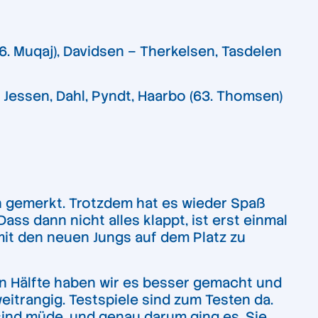
(46. Muqaj), Davidsen – Therkelsen, Tasdelen
– Jessen, Dahl, Pyndt, Haarbo (63. Thomsen)
an gemerkt. Trotzdem hat es wieder Spaß
ass dann nicht alles klappt, ist erst einmal
mit den neuen Jungs auf dem Platz zu
iten Hälfte haben wir es besser gemacht und
itrangig. Testspiele sind zum Testen da.
 sind müde, und genau darum ging es. Sie