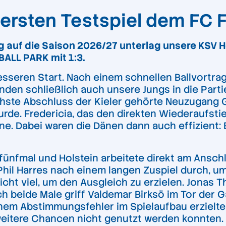
 ersten Testspiel dem FC F
g auf die Saison 2026/27 unterlag unsere KSV 
BALL PARK mit 1:3.
seren Start. Nach einem schnellen Ballvortrag ü
anden schließlich auch unsere Jungs in die Part
hste Abschluss der Kieler gehörte Neuzugang Gi
de. Fredericia, das den direkten Wiederaufstieg
rne. Dabei waren die Dänen dann auch effizient
fünfmal und Holstein arbeitete direkt am Anschl
hil Harres nach einem langen Zuspiel durch, u
 nicht viel, um den Ausgleich zu erzielen. Jonas
ch beide Male griff Valdemar Birksö im Tor der 
nem Abstimmungsfehler im Spielaufbau erzielte Fe
 weitere Chancen nicht genutzt werden konnten.