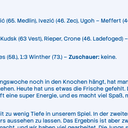
ć (65. Medlin), Ivezić (46. Zec), Ugoh – Meffert 
 Kudsk (63 Vest), Rieper, Crone (46. Ladefoged) 
res (58.), 1:3 Winther (73.) –
Zuschauer:
keine.
ainingswoche noch in den Knochen hängt, hat m
hen. Heute hat uns etwas die Frische gefehlt. D
t eine super Energie, und es macht viel Spaß, 
eit zu wenig Tiefe in unserem Spiel. In der zwe
s aussehen zu lassen. Das Ergebnis ist aber zwe
acht, und wir haben viel gearbeitet. Die Jungs