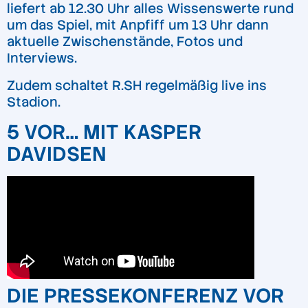
liefert ab 12.30 Uhr alles Wissenswerte rund
um das Spiel, mit Anpfiff um 13 Uhr dann
aktuelle Zwischenstände, Fotos und
Interviews.
Zudem schaltet R.SH regelmäßig live ins
Stadion.
5 VOR… MIT KASPER
DAVIDSEN
DIE PRESSEKONFERENZ VOR