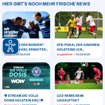
HIER GIBT'S NOCH MEHR FRISCHE NEWS
„WIR SIND DER NORDEN“:
DFB-POKAL DER JUNIOREN:
HOLSTEIN KIEL ERWEITERT
HOLSTEINS U19
SEIN MARKENBILD
TRIUMPHIERT IN
Verein
04.08.2026
Jungstörche
03.08.2026
DORTMUND
⚽️ STREAM DIE VOLLE
U23-REMIS BEIM
DOSIS HOLSTEIN KIEL! ⚽️
LIGAAUFTAKT