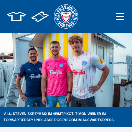
V. LI.: STEVEN SKRZYBSKI IM HEIMTRIKOT, TIMON WEINER IM
TORWARTJERSEY UND LASSE ROSENBOOM IM AUSWÄRTSDRESS.