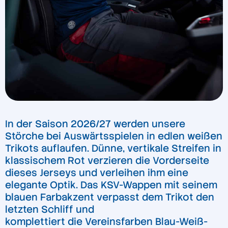
In der Saison 2026/27 werden unsere
Störche bei Auswärtsspielen in edlen weißen
Trikots auflaufen. Dünne, vertikale Streifen in
klassischem Rot verzieren die Vorderseite
dieses Jerseys und verleihen ihm eine
elegante Optik. Das KSV-Wappen mit seinem
blauen Farbakzent verpasst dem Trikot den
letzten Schliff und
komplettiert die Vereinsfarben Blau-Weiß-