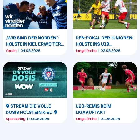
„WIR SIND DER NORDEN“:
DFB-POKAL DER JUNIOREN:
HOLSTEIN KIEL ERWEITERT
HOLSTEINS U19
SEIN MARKENBILD
TRIUMPHIERT IN
Verein
04.08.2026
Jungstörche
03.08.2026
DORTMUND
⚽️ STREAM DIE VOLLE
U23-REMIS BEIM
DOSIS HOLSTEIN KIEL! ⚽️
LIGAAUFTAKT
Sponsoring
03.08.2026
Jungstörche
01.08.2026