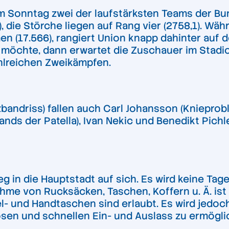
am Sonntag zwei der laufstärksten Teams der Bun
, die Störche liegen auf Rang vier (2758,1). Wä
n (17.566), rangiert Union knapp dahinter auf de
öchte, dann erwartet die Zuschauer im Stadion
ahlreichen Zweikämpfen.
andriss) fallen auch Carl Johansson (Knieprobl
nds der Patella), Ivan Nekic und Benedikt Pich
in die Hauptstadt auf sich. Es wird keine Tag
ahme von Rucksäcken, Taschen, Koffern u. Ä. is
- und Handtaschen sind erlaubt. Es wird jedoc
sen und schnellen Ein- und Auslass zu ermögli