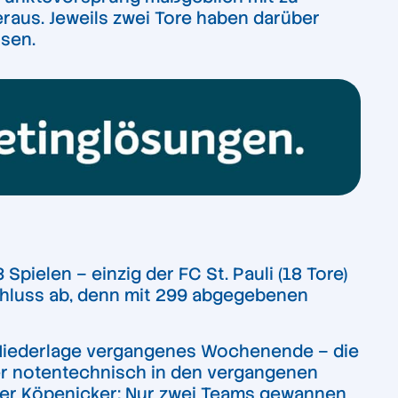
eraus. Jeweils zwei Tore haben darüber
isen.
 Spielen – einzig der FC St. Pauli (18 Tore)
bschluss ab, denn mit 299 abgegebenen
:6-Niederlage vergangenes Wochenende – die
der notentechnisch in den vergangenen
der Köpenicker: Nur zwei Teams gewannen