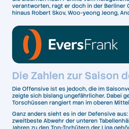
verantworten, ragt er doch in der Berliner
hinaus Robert Skov, Woo-yeong Jeong, Andr
Die Zahlen zur Saison d
Die Offensive ist es jedoch, die im Saisonver
zeigte sich bislang ungefährlicher. Dabei 
Torschüssen rangiert man im oberen Mittelf
Ganz anders sieht es in der Defensive aus
zweitbeste Abwehr der unteren Tabellenhäl
Jahren zu den Top-Torhütern der Liga geh