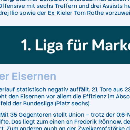
 Offensive mit sechs Treffern und drei Assists h
ej Ilic sowie der Ex-Kieler Tom Rothe vorzuwe
er Eisernen
lauf statistisch negativ auffällt. 21 Tore aus 23
geht den Eisernen vor allem die Effizienz im A
eld der Bundesliga (Platz sechs).
: Mit 35 Gegentoren stellt Union – trotz der 0
fte. Das liegt zum einen an Frederik Rönnow, 
ört. Zum anderen auch an der Zweikampfstärke 