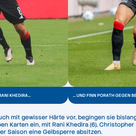
RANI KHEDIRA…
… UND FINN PORATH GEGEN B
h mit gewisser Härte vor, begingen sie bislang
n Karten ein, mit Rani Khedira (6), Christophe
eser Saison eine Gelbsperre absitzen.