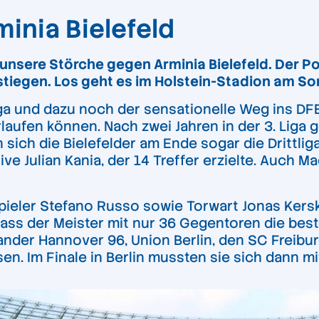
inia Bielefeld
unsere Störche gegen Arminia Bielefeld. Der Poka
estiegen. Los geht es im Holstein-Stadion am S
liga und dazu noch der sensationelle Weg ins DF
rlaufen können. Nach zwei Jahren in der 3. Liga 
 sich die Bielefelder am Ende sogar die Drittl
ve Julian Kania, der 14 Treffer erzielte. Auch M
ieler Stefano Russo sowie Torwart Jonas Kersk
ass der Meister mit nur 36 Gegentoren die best
inander Hannover 96, Union Berlin, den SC Frei
n. Im Finale in Berlin mussten sie sich dann m