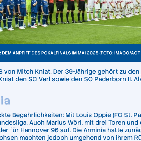
R DEM ANPFIFF DES POKALFINALS IM MAI 2025 (FOTO: IMAGO/AC
 von Mitch Kniat. Der 39-Jährige gehört zu den 
Kniat den SC Verl sowie den SC Paderborn II. Als
ia
ckte Begehrlichkeiten: Mit Louis Oppie (FC St. P
undesliga. Auch Marius Wörl, mit drei Toren und
eder für Hannover 96 auf. Die Arminia hatte zun
achsen machten jedoch umgehend von ihrem Rü