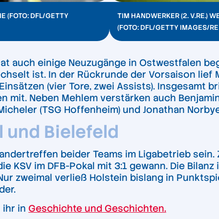
E (FOTO: DFL/GETTY
TIM HANDWERKER (2. V.RE.)
(FOTO: DFL/GETTY IMAGES/RE
at auch einige Neuzugänge in Ostwestfalen beg
chselt ist. In der Rückrunde der Vorsaison lie
insätzen (vier Tore, zwei Assists). Insgesamt br
en mit. Neben Mehlem verstärken auch Benjamin 
Micheler (TSG Hoffenheim) und Jonathan Norbye 
l und Bielefeld
nandertreffen beider Teams im Ligabetrieb sein. 
die KSV im DFB-Pokal mit 3:1 gewann. Die Bilanz 
ur zweimal verließ Holstein bislang in Punktspie
der.
 ihr in
Geschichte und Geschichten.