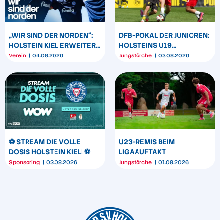
„WIR SIND DER NORDEN“:
DFB-POKAL DER JUNIOREN:
HOLSTEIN KIEL ERWEITERT
HOLSTEINS U19
SEIN MARKENBILD
TRIUMPHIERT IN
Verein
04.08.2026
Jungstörche
03.08.2026
DORTMUND
⚽️ STREAM DIE VOLLE
U23-REMIS BEIM
DOSIS HOLSTEIN KIEL! ⚽️
LIGAAUFTAKT
Sponsoring
03.08.2026
Jungstörche
01.08.2026