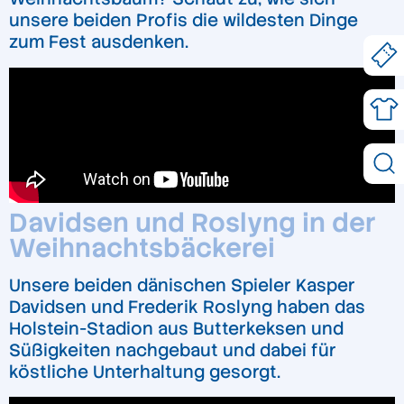
unsere beiden Profis die wildesten Dinge
zum Fest ausdenken.
Davidsen und Roslyng in der
Weihnachtsbäckerei
Unsere beiden dänischen Spieler Kasper
Davidsen und Frederik Roslyng haben das
Holstein-Stadion aus Butterkeksen und
Süßigkeiten nachgebaut und dabei für
köstliche Unterhaltung gesorgt.