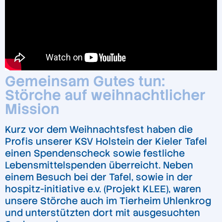
Gemeinsam Gutes tun:
Störche auf weihnachtlicher
Mission
Kurz vor dem Weihnachtsfest haben die
Profis unserer KSV Holstein der Kieler Tafel
einen Spendenscheck sowie festliche
Lebensmittelspenden überreicht. Neben
einem Besuch bei der Tafel, sowie in der
hospitz-initiative e.v. (Projekt KLEE), waren
unsere Störche auch im Tierheim Uhlenkrog
und unterstützten dort mit ausgesuchten