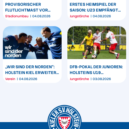
PROVISORISCHER
ERSTES HEIMSPIEL DER
FLUTLICHTMAST VOR
SAISON: U23 EMPFÄNGT
WESTTRIBÜNE WIRD
HEIDER SV
Stadionumbau
04.08.2026
Jungstörche
04.08.2026
UMPOSITIONIERT
„WIR SIND DER NORDEN“:
DFB-POKAL DER JUNIOREN:
HOLSTEIN KIEL ERWEITERT
HOLSTEINS U19
SEIN MARKENBILD
TRIUMPHIERT IN
Verein
04.08.2026
Jungstörche
03.08.2026
DORTMUND