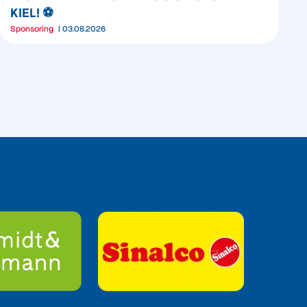
KIEL! ⚽️
Sponsoring
03.08.2026