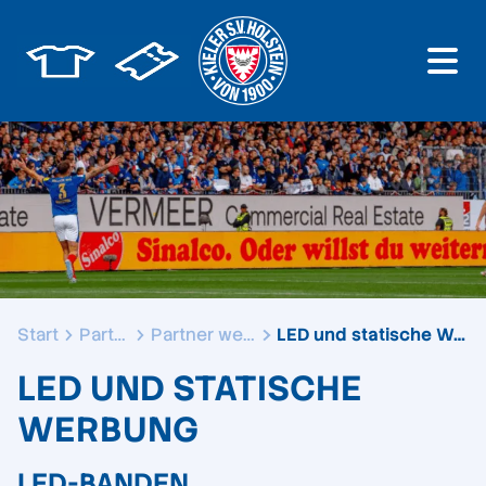
Start
Partner
Partner werden
LED und statische Werbung
LED UND STATISCHE
WERBUNG
LED-BANDEN