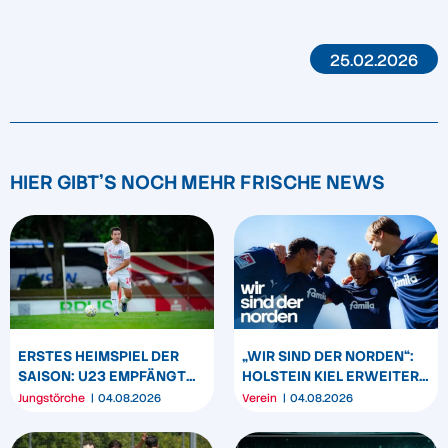
25.02.2026
HIER GIBT'S NOCH MEHR FRISCHE NEWS
ERSTES HEIMSPIEL DER
„WIR SIND DER NORDEN“:
SAISON: U23 EMPFÄNGT
HOLSTEIN KIEL ERWEITERT
HEIDER SV
SEIN MARKENBILD
Jungstörche
04.08.2026
Verein
04.08.2026