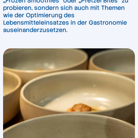
„
Frozen Smoothies
“
oder
„
Pretzel Bites
“
zu
probieren, sondern sich auch mit Themen
wie der Optimierung des
Lebensmitteleinsatzes in der Gastronomie
auseinanderzusetzen.