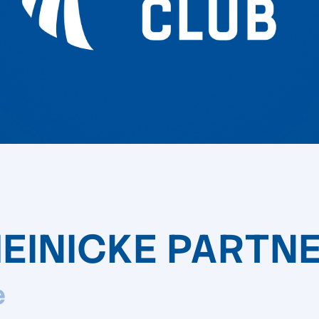
 HEINICKE PART
e