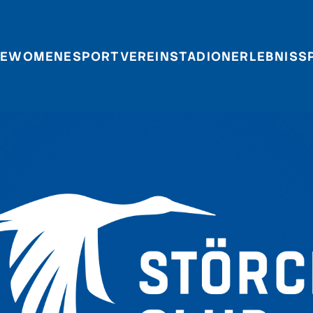
E
WOMEN
ESPORT
VEREIN
STADIONERLEBNIS
S