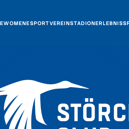
E
WOMEN
ESPORT
VEREIN
STADIONERLEBNIS
S