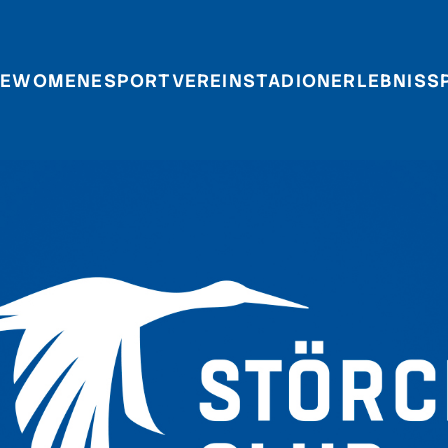
E
WOMEN
ESPORT
VEREIN
STADIONERLEBNIS
S