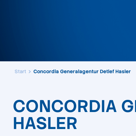
Start
Concordia Generalagentur Detlef Hasler
CONCORDIA G
HASLER