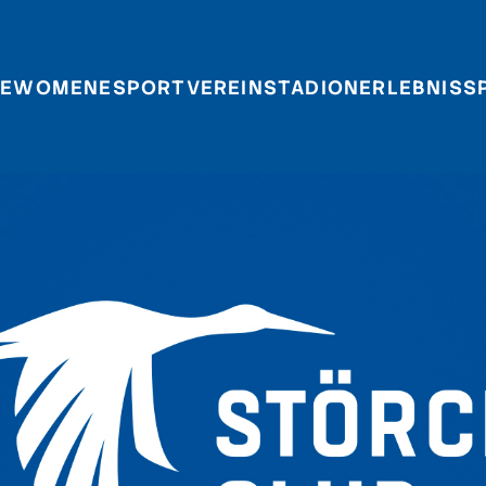
E
WOMEN
ESPORT
VEREIN
STADIONERLEBNIS
S