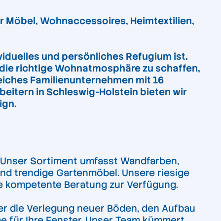
r Möbel, Wohnaccessoires, Heimtextilien,
viduelles und persönliches Refugium ist.
, die richtige Wohnatmosphäre zu schaffen,
reiches Familienunternehmen mit 16
eitern in Schleswig-Holstein bieten wir
ign.
. Unser Sortiment umfasst Wandfarben,
und trendige Gartenmöbel. Unsere riesige
ine kompetente Beratung zur Verfügung.
ter die Verlegung neuer Böden, den Aufbau
 für Ihre Fenster. Unser Team kümmert