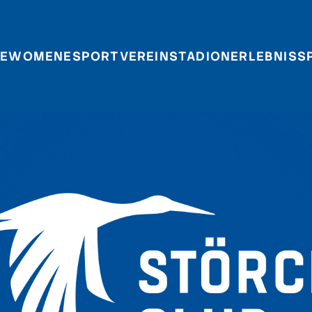
E
WOMEN
ESPORT
VEREIN
STADIONERLEBNIS
S