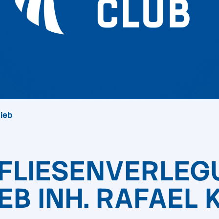
rieb
 FLIESENVERLE
EB INH. RAFAEL