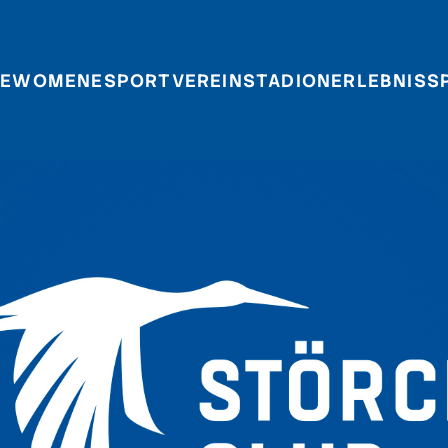
E
WOMEN
ESPORT
VEREIN
STADIONERLEBNIS
S