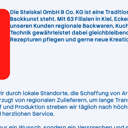
Die Steiskal GmbH & Co. KG ist eine Traditi
Backkunst steht. Mit 63 Filialen in Kiel, E
unseren Kunden regionale Backwaren, Kuch
Technik gewährleistet dabei gleichbleibend
Rezepturen pflegen und gerne neue Kreati
r durch lokale Standorte, die Schaffung von Ar
zugt von regionalen Zulieferern, um lange Tr
uf und Produktion streben wir täglich nach höc
herzlichen Service.
t nur ein Wunsch, sondern ein Versprechen und st