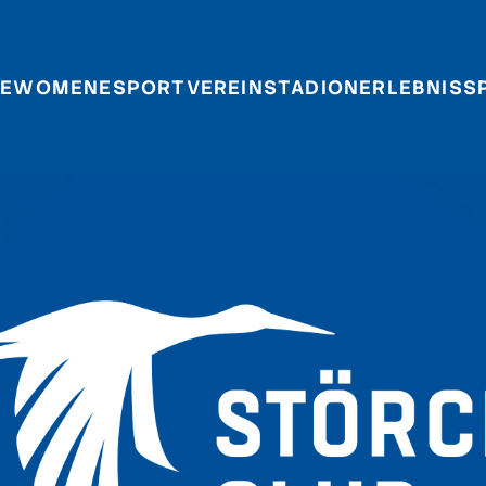
E
WOMEN
ESPORT
VEREIN
STADIONERLEBNIS
S