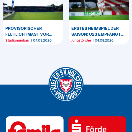
PROVISORISCHER
ERSTES HEIMSPIEL DER
FLUTLICHTMAST VOR
SAISON: U23 EMPFÄNGT
WESTTRIBÜNE WIRD
HEIDER SV
Stadionumbau
04.08.2026
Jungstörche
04.08.2026
UMPOSITIONIERT