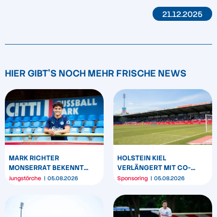
21.12.2025
HIER GIBT'S NOCH MEHR FRISCHE NEWS
MARK RICHTER
HOLSTEIN KIEL
MONSERRAT BEKENNT
VERLÄNGERT MIT CO-
SICH LANGFRISTIG ZUR
SPONSOR SPREHE
Jungstörche
05.08.2026
Sponsoring
05.08.2026
KSV HOLSTEIN
FEINKOST