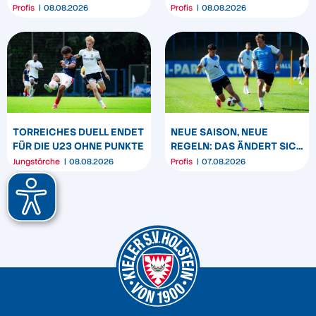
„BÖLLE“
SPIELEN REMIS IN
Profis
08.08.2026
Profis
08.08.2026
DARMSTADT
TORREICHES DUELL ENDET
NEUE SAISON, NEUE
FÜR DIE U23 OHNE PUNKTE
REGELN: DAS ÄNDERT SICH
ZUM START DER 2.
Jungstörche
08.08.2026
Profis
07.08.2026
BUNDESLIGA