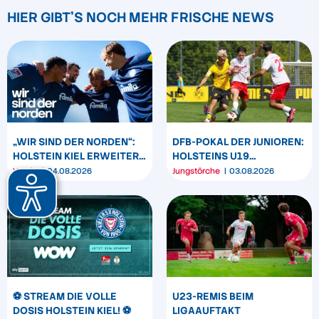
HIER GIBT'S NOCH MEHR FRISCHE NEWS
„WIR SIND DER NORDEN“:
DFB-POKAL DER JUNIOREN:
HOLSTEIN KIEL ERWEITERT
HOLSTEINS U19
SEIN MARKENBILD
TRIUMPHIERT IN
Verein
04.08.2026
Jungstörche
03.08.2026
DORTMUND
⚽️ STREAM DIE VOLLE
U23-REMIS BEIM
DOSIS HOLSTEIN KIEL! ⚽️
LIGAAUFTAKT