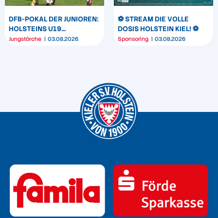
DFB-POKAL DER JUNIOREN:
⚽️ STREAM DIE VOLLE
HOLSTEINS U19
DOSIS HOLSTEIN KIEL! ⚽️
TRIUMPHIERT IN
Jungstörche
03.08.2026
Sponsoring
03.08.2026
DORTMUND