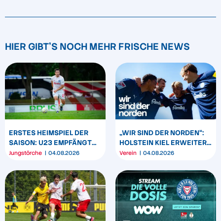
HIER GIBT'S NOCH MEHR FRISCHE NEWS
ERSTES HEIMSPIEL DER
„WIR SIND DER NORDEN“:
SAISON: U23 EMPFÄNGT
HOLSTEIN KIEL ERWEITERT
HEIDER SV
SEIN MARKENBILD
Jungstörche
04.08.2026
Verein
04.08.2026