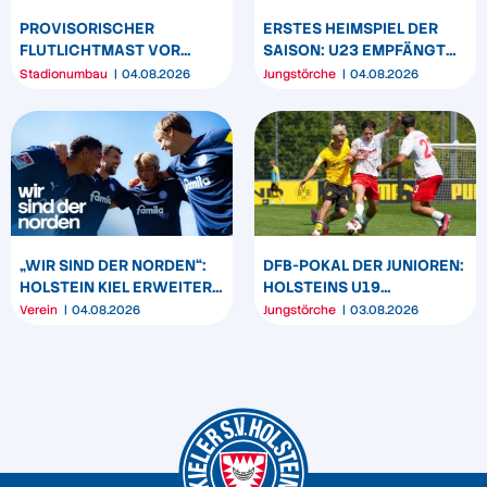
PROVISORISCHER
ERSTES HEIMSPIEL DER
FLUTLICHTMAST VOR
SAISON: U23 EMPFÄNGT
WESTTRIBÜNE WIRD
HEIDER SV
Stadionumbau
04.08.2026
Jungstörche
04.08.2026
UMPOSITIONIERT
„WIR SIND DER NORDEN“:
DFB-POKAL DER JUNIOREN:
HOLSTEIN KIEL ERWEITERT
HOLSTEINS U19
SEIN MARKENBILD
TRIUMPHIERT IN
Verein
04.08.2026
Jungstörche
03.08.2026
DORTMUND