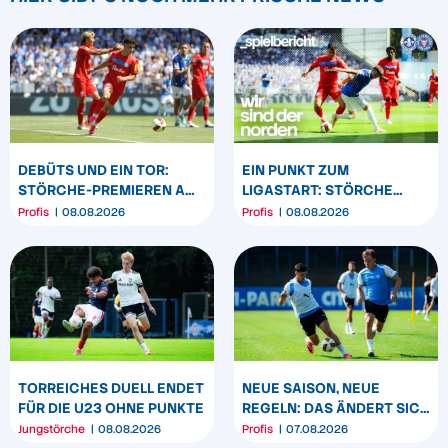
DEBÜTS UND EIN TOR:
EIN PUNKT ZUM
STÖRCHE-PREMIEREN AM
LIGASTART: STÖRCHE
„BÖLLE“
SPIELEN REMIS IN
Profis
08.08.2026
Profis
08.08.2026
DARMSTADT
TORREICHES DUELL ENDET
NEUE SAISON, NEUE
FÜR DIE U23 OHNE PUNKTE
REGELN: DAS ÄNDERT SICH
ZUM START DER 2.
Jungstörche
08.08.2026
Profis
07.08.2026
BUNDESLIGA