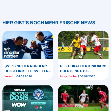
HIER GIBT'S NOCH MEHR FRISCHE NEWS
„WIR SIND DER NORDEN“:
DFB-POKAL DER JUNIOREN:
HOLSTEIN KIEL ERWEITERT
HOLSTEINS U19
SEIN MARKENBILD
TRIUMPHIERT IN
Verein
04.08.2026
Jungstörche
03.08.2026
DORTMUND