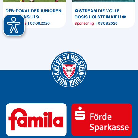
DFB-POKAL DER JUNIOREN:
⚽️ STREAM DIE VOLLE
HOLSTEINS U19
DOSIS HOLSTEIN KIEL! ⚽️
TRIUMPHIERT IN
Jungstörche
03.08.2026
Sponsoring
03.08.2026
DORTMUND