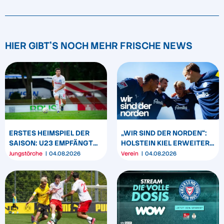
HIER GIBT'S NOCH MEHR FRISCHE NEWS
ERSTES HEIMSPIEL DER
„WIR SIND DER NORDEN“:
SAISON: U23 EMPFÄNGT
HOLSTEIN KIEL ERWEITERT
HEIDER SV
SEIN MARKENBILD
Jungstörche
04.08.2026
Verein
04.08.2026