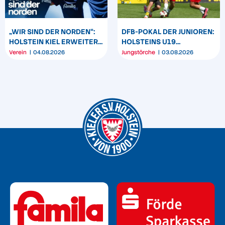
„WIR SIND DER NORDEN“:
DFB-POKAL DER JUNIOREN:
HOLSTEIN KIEL ERWEITERT
HOLSTEINS U19
SEIN MARKENBILD
TRIUMPHIERT IN
Verein
04.08.2026
Jungstörche
03.08.2026
DORTMUND