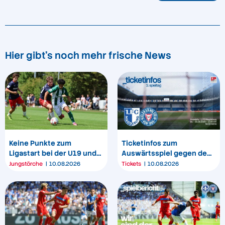
Hier gibt's noch mehr frische News
Keine Punkte zum
Ticketinfos zum
Ligastart bei der U19 und
Auswärtsspiel gegen den
U17
1. FC Magdeburg
Jungstörche
10.08.2026
Tickets
10.08.2026