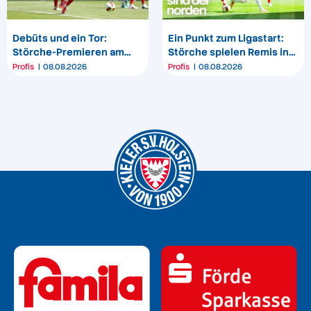
Debüts und ein Tor:
Ein Punkt zum Ligastart:
Störche-Premieren am
Störche spielen Remis in
„Bölle“
Darmstadt
Profis
08.08.2026
Profis
08.08.2026