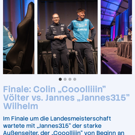
Finale: Colin „Cooolliiin”
Völter vs. Jannes „Jannes315”
Wilhelm
Im Finale um die Landesmeisterschaft
wartete mit „Jannes315” der starke
Außenseiter, der „Cooolliiin” von Beginn an