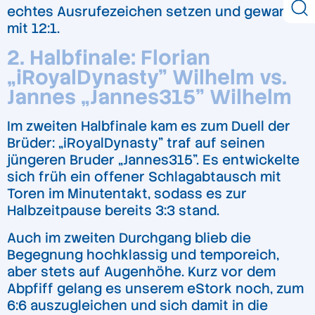
echtes Ausrufezeichen setzen und gewann
mit 12:1.
2. Halbfinale: Florian
„iRoyalDynasty” Wilhelm vs.
Jannes „Jannes315” Wilhelm
Im zweiten Halbfinale kam es zum Duell der
Brüder: „iRoyalDynasty” traf auf seinen
jüngeren Bruder „Jannes315”. Es entwickelte
sich früh ein offener Schlagabtausch mit
Toren im Minutentakt, sodass es zur
Halbzeitpause bereits 3:3 stand.
Auch im zweiten Durchgang blieb die
Begegnung hochklassig und temporeich,
aber stets auf Augenhöhe. Kurz vor dem
Abpfiff gelang es unserem eStork noch, zum
6:6 auszugleichen und sich damit in die