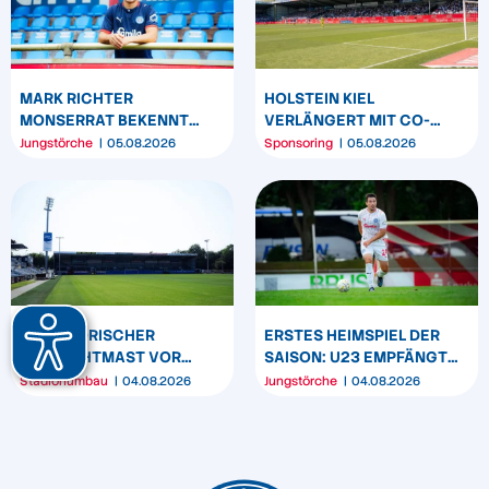
MARK RICHTER
HOLSTEIN KIEL
MONSERRAT BEKENNT
VERLÄNGERT MIT CO-
SICH LANGFRISTIG ZUR
SPONSOR SPREHE
Jungstörche
05.08.2026
Sponsoring
05.08.2026
KSV HOLSTEIN
FEINKOST
PROVISORISCHER
ERSTES HEIMSPIEL DER
FLUTLICHTMAST VOR
SAISON: U23 EMPFÄNGT
WESTTRIBÜNE WIRD
HEIDER SV
Stadionumbau
04.08.2026
Jungstörche
04.08.2026
UMPOSITIONIERT