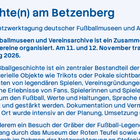
te(n) am Betzenberg
etzwerktagung deutscher Fußballmuseen und Ar
allmuseen und Vereinsarchive ist ein Zusamm
Vereine organisiert. Am 11. und 12. November tr
g 2025.
allgeschichte ist ein zentraler Bestandteil der
ielle Objekte wie Trikots oder Pokale sichtbar 
hten von legendären Spielen, Vereinsgründunge
e Erlebnisse von Fans, Spielerinnen und Spiel
 um den Fußball, Werte und Haltungen, Sprach
t und gestärkt werden. Dokumentation und Verm
Ort wurde intensiv an der Planung, Umsetzung u
em ein Besuch der Gräber der Fußball-Legend
dgang durch das Museum der Roten Teufel sowie