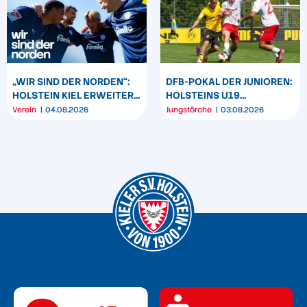
„WIR SIND DER NORDEN“:
DFB-POKAL DER JUNIOREN:
HOLSTEIN KIEL ERWEITERT
HOLSTEINS U19
SEIN MARKENBILD
TRIUMPHIERT IN
Verein
04.08.2026
Jungstörche
03.08.2026
DORTMUND