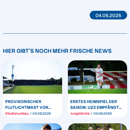
04.05.2025
HIER GIBT'S NOCH MEHR FRISCHE NEWS
PROVISORISCHER
ERSTES HEIMSPIEL DER
FLUTLICHTMAST VOR
SAISON: U23 EMPFÄNGT
WESTTRIBÜNE WIRD
HEIDER SV
Stadionumbau
04.08.2026
Jungstörche
04.08.2026
UMPOSITIONIERT