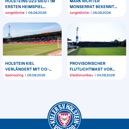
HOLSTEINS U23 SIEGT IM
MARK RICHTER
ERSTEN HEIMSPIEL
MONSERRAT BEKENNT
DEUTLICH
SICH LANGFRISTIG ZUR
Jungstörche
05.08.2026
Jungstörche
05.08.2026
KSV HOLSTEIN
HOLSTEIN KIEL
PROVISORISCHER
VERLÄNGERT MIT CO-
FLUTLICHTMAST VOR
SPONSOR SPREHE
WESTTRIBÜNE WIRD
Sponsoring
05.08.2026
Stadionumbau
04.08.2026
FEINKOST
UMPOSITIONIERT