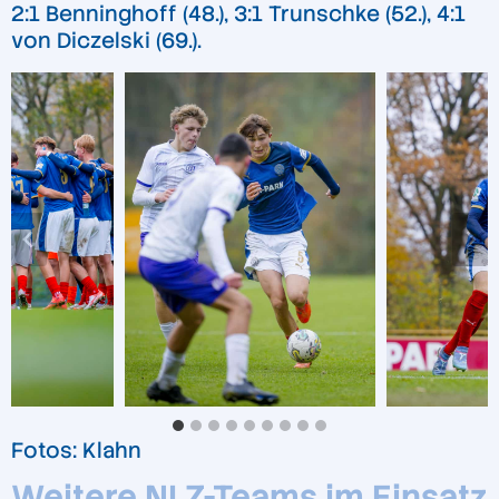
2:1 Benninghoff (48.), 3:1 Trunschke (52.), 4:1
von Diczelski (69.).
Fotos: Klahn
Weitere NLZ-Teams im Einsatz