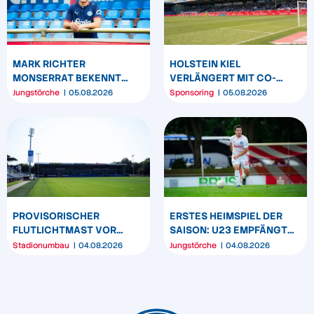
MARK RICHTER
HOLSTEIN KIEL
MONSERRAT BEKENNT
VERLÄNGERT MIT CO-
SICH LANGFRISTIG ZUR
SPONSOR SPREHE
Jungstörche
05.08.2026
Sponsoring
05.08.2026
KSV HOLSTEIN
FEINKOST
PROVISORISCHER
ERSTES HEIMSPIEL DER
FLUTLICHTMAST VOR
SAISON: U23 EMPFÄNGT
WESTTRIBÜNE WIRD
HEIDER SV
Stadionumbau
04.08.2026
Jungstörche
04.08.2026
UMPOSITIONIERT