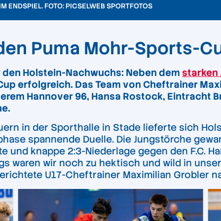
IM ENDSPIEL. FOTO: PICSELWEB SPORTFOTOS
 den Puma Mohr-Sports-C
r den Holstein-Nachwuchs: Neben dem
starken
up erfolgreich. Das Team von Cheftrainer Maxi
erem Hannover 96, Hansa Rostock, Eintracht 
he.
 in der Sporthalle in Stade lieferte sich Holst
nphase spannende Duelle. Die Jungstörche gewa
te und knappe 2:3-Niederlage gegen den F.C. Ha
s waren wir noch zu hektisch und wild in unser
erichtete U17-Cheftrainer Maximilian Grobler n