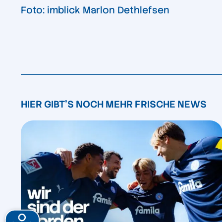
Foto: imblick Marlon Dethlefsen
HIER GIBT'S NOCH MEHR FRISCHE NEWS