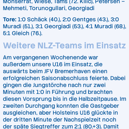
Monserrat, Wiese, Tams (72. Kilic), Petersen –
Mehmeti, Torunogullari, Georgiadi
Tore:
1:0 Schäck (40.), 2:0 Gentges (43.), 3:0
Muradi (51.), 3:1 Georgiadi (53.), 4:1 Muradi (68.),
5:1 Gleich (76.).
Weitere NLZ-Teams im Einsatz
Am vergangenen Wochenende war
außerdem unsere U16 im Einsatz, die
auswärts beim JFV Bremerhaven einen
erfolgreichen Saisonabschluss feierte. Dabei
gingen die Jungstörche nach nur zwei
Minuten mit 1:0 in Führung und brachten
diesen Vorsprung bis in die Halbzeitpause. Im
zweiten Durchgang konnten die Gastgeber
ausgleichen, aber Holsteins U16 glückte in
der dritten Minute der Nachspielzeit noch
der späte Siegtreffer zum 2:1 (80.+3). Damit