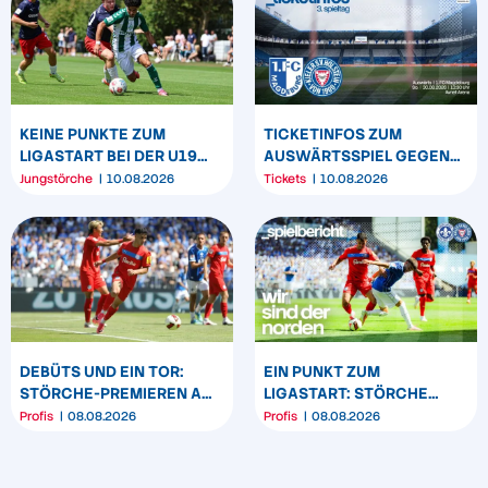
KEINE PUNKTE ZUM
TICKETINFOS ZUM
LIGASTART BEI DER U19
AUSWÄRTSSPIEL GEGEN
UND U17
DEN 1. FC MAGDEBURG
Jungstörche
10.08.2026
Tickets
10.08.2026
DEBÜTS UND EIN TOR:
EIN PUNKT ZUM
STÖRCHE-PREMIEREN AM
LIGASTART: STÖRCHE
„BÖLLE“
SPIELEN REMIS IN
Profis
08.08.2026
Profis
08.08.2026
DARMSTADT