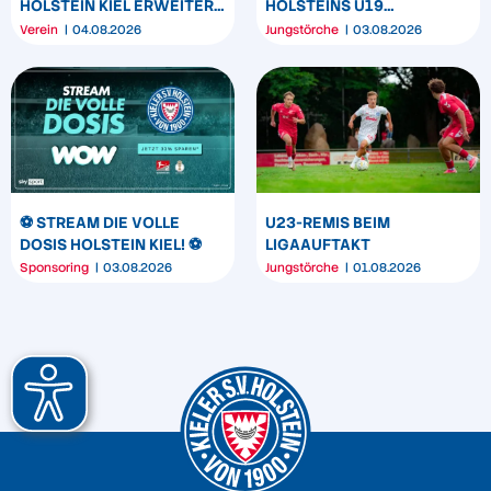
HOLSTEIN KIEL ERWEITERT
HOLSTEINS U19
SEIN MARKENBILD
TRIUMPHIERT IN
Verein
04.08.2026
Jungstörche
03.08.2026
DORTMUND
⚽️ STREAM DIE VOLLE
U23-REMIS BEIM
DOSIS HOLSTEIN KIEL! ⚽️
LIGAAUFTAKT
Sponsoring
03.08.2026
Jungstörche
01.08.2026