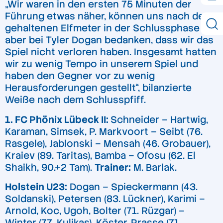
„Wir waren in den ersten 75 Minuten der
Führung etwas näher, können uns nach dem
gehaltenen Elfmeter in der Schlussphase
aber bei Tyler Dogan bedanken, dass wir das
Spiel nicht verloren haben. Insgesamt hatten
wir zu wenig Tempo in unserem Spiel und
haben den Gegner vor zu wenig
Herausforderungen gestellt“, bilanzierte
Weiße nach dem Schlusspfiff.
1. FC Phönix Lübeck II:
Schneider – Hartwig,
Karaman, Simsek, P. Markvoort – Seibt (76.
Rasgele), Jablonski – Mensah (46. Grobauer),
Kraiev (89. Taritas), Bamba – Ofosu (62. El
Shaikh, 90.+2 Tam).
Trainer:
M. Barlak.
Holstein U23:
Dogan – Spieckermann (43.
Soldanski), Petersen (83. Lückner), Karimi –
Arnold, Koc, Ugoh, Bolter (71. Rüzgar) –
Winter (77. Kulikas), Köster, Prasse (71.