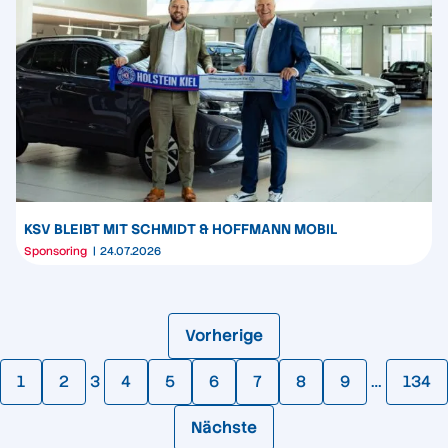
KSV BLEIBT MIT SCHMIDT & HOFFMANN MOBIL
Sponsoring
24.07.2026
Vorherige
1
2
3
4
5
6
7
8
9
…
134
Nächste