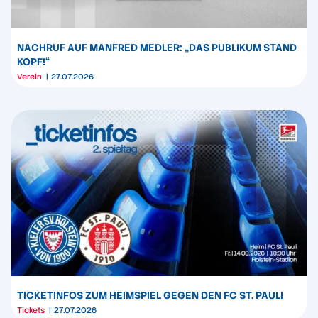
NACHRUF AUF MANFRED MEDLER: „DAS PUBLIKUM STAND
KOPF!“
Verein
27.07.2026
TICKETINFOS ZUM HEIMSPIEL GEGEN DEN FC ST. PAULI
Tickets
27.07.2026